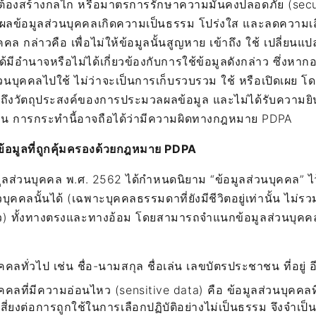
ี่ต้องสร้างกลไก หรือมาตรการรักษาความมั่นคงปลอดภัย (sec
ผลข้อมูลส่วนบุคคลเกิดความเป็นธรรม โปร่งใส และลดความเสี
คล กล่าวคือ เพื่อไม่ให้ข้อมูลนั้นสูญหาย เข้าถึง ใช้ เปลี่ยนแป
ด้มีอำนาจหรือไม่ได้เกี่ยวข้องกับการใช้ข้อมูลดังกล่าว ซึ่งหา
วนบุคคลไปใช้ ไม่ว่าจะเป็นการเก็บรวบรวม ใช้ หรือเปิดเผย โดย
บถึงวัตถุประสงค์ของการประมวลผลข้อมูล และไม่ได้รับความย
่อน การกระทำนี้อาจถือได้ว่ามีความผิดทางกฎหมาย PDPA
้อมูลที่ถูกคุ้มครองด้วยกฎหมาย PDPA
ูลส่วนบุคคล พ.ศ. 2562 ได้กำหนดนิยาม “ข้อมูลส่วนบุคคล” ไว้ว
บุคคลนั้นได้ (เฉพาะบุคคลธรรมดาที่ยังมีชีวิตอยู่เท่านั้น ไม่รว
แล้ว) ทั้งทางตรงและทางอ้อม โดยสามารถจำแนกข้อมูลส่วนบุคค
คคลทั่วไป เช่น ชื่อ-นามสกุล ชื่อเล่น เลขบัตรประชาชน ที่อยู่ 
ุคคลที่มีความอ่อนไหว (sensitive data) คือ ข้อมูลส่วนบุคคลท
เสี่ยงต่อการถูกใช้ในการเลือกปฏิบัติอย่างไม่เป็นธรรม จึงจำเป็