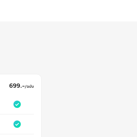
699.-
/
ฉบับ